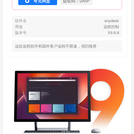
夸克网盘
提取码：uA5P
软件名
anydesk
用途
远程控制
版本号
V9.6.8
这款远程软件和国外客户远程不限速，强烈推荐