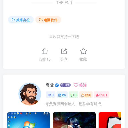
THE END
效率办公
电脑软件
喜欢就支持一下吧
点赞
15
分享
收藏
夸父
关注
0
26
0
256
3901
夸父资源网创始人，愿你学有所成。