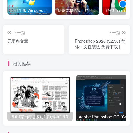
2026年版 Windows 7 已发布 附2026版win7 iso系统镜像下载地址【强烈推荐】
摄影素材合集｜拍照姿势教程＋9000+人像风光原片＋RAW修图素材
上一篇
下一篇
无更多文章
Photoshop 2026 (v27.0) 简
体中文直装版 免费下载 | 开
启 AI 创意新纪元
相关推荐
PDF编辑阅读多功能软件JOPDF
Ado