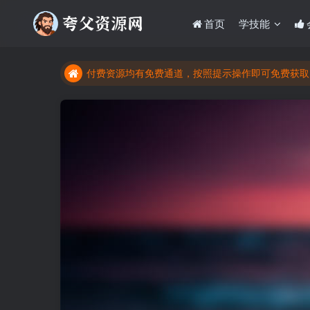
首页
学技能
付费资源均有免费通道，按照提示操作即可免费获取
夸父资源网（ikuafu.com）全站免费，欢迎大家下
付费资源均有免费通道，按照提示操作即可免费获取
夸父资源网（ikuafu.com）全站免费，欢迎大家下