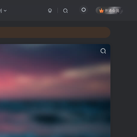
剧
开通会员