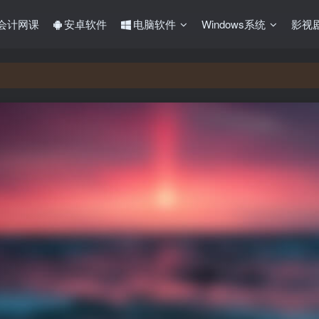
会计网课
安卓软件
电脑软件
Windows系统
影视
载学习
载学习