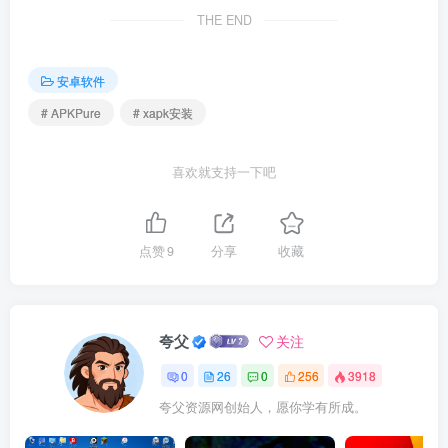
THE END
安卓软件
# APKPure
# xapk安装
喜欢就支持一下吧
点赞
9
分享
收藏
夸父
关注
0
26
0
256
3918
夸父资源网创始人，愿你学有所成。