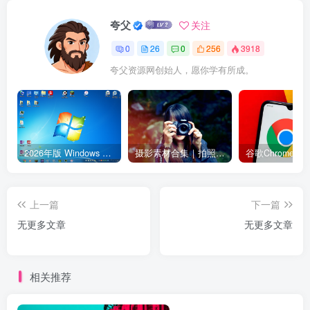
夸父
关注
0
26
0
256
3918
夸父资源网创始人，愿你学有所成。
2026年版 Windows 7 已发布 附2026版win7 iso系统镜像下载地址【强烈推荐】
摄影素材合集｜拍照姿势教程＋9000+人像风光原片＋RAW修图素材
上一篇
下一篇
无更多文章
无更多文章
相关推荐